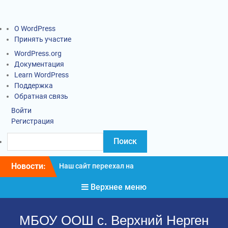
О WordPress
Принять участие
WordPress.org
Документация
Learn WordPress
Поддержка
Обратная связь
Войти
Регистрация
Новости:
Наш сайт переехал на
новый адрес
Верхнее меню
Информация о введении
карантинных
мероприятий
МБОУ ООШ с. Верхний Нерген
Социально-