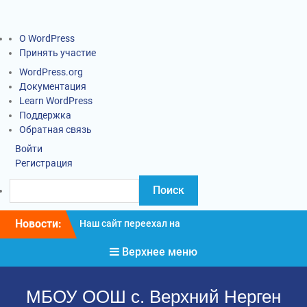
О WordPress
Принять участие
WordPress.org
Документация
Learn WordPress
Поддержка
Обратная связь
Войти
Регистрация
Новости:
Наш сайт переехал на
новый адрес
Верхнее меню
Информация о введении
карантинных
мероприятий
МБОУ ООШ с. Верхний Нерген
Социально-