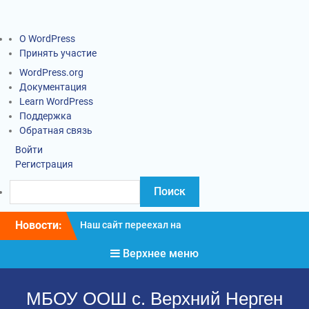
О WordPress
Принять участие
WordPress.org
Документация
Learn WordPress
Поддержка
Обратная связь
Войти
Регистрация
Новости:
Наш сайт переехал на
новый адрес
Верхнее меню
Информация о введении
карантинных
мероприятий
МБОУ ООШ с. Верхний Нерген
Социально-