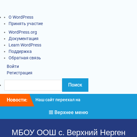
О WordPress
Принять участие
WordPress.org
Документация
Learn WordPress
Поддержка
Обратная связь
Войти
Регистрация
Новости:
Наш сайт переехал на
новый адрес
Верхнее меню
Информация о введении
карантинных
мероприятий
МБОУ ООШ с. Верхний Нерген
Социально-