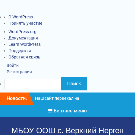
О WordPress
Принять участие
WordPress.org
Документация
Learn WordPress
Поддержка
Обратная связь
Войти
Регистрация
Новости:
Наш сайт переехал на
новый адрес
Верхнее меню
Информация о введении
карантинных
мероприятий
МБОУ ООШ с. Верхний Нерген
Социально-