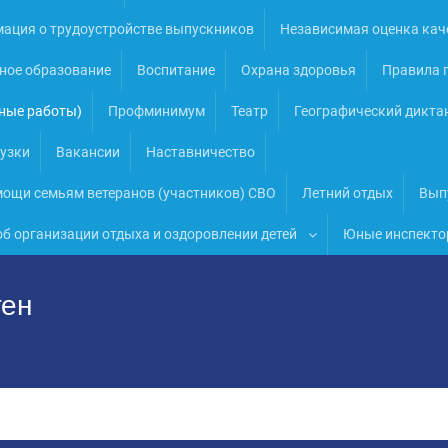
ация о трудоустройстве выпускников
Независимая оценка кач
ное образование
Воспитание
Охрана здоровья
Правила п
ные работы)
Профминимум
Театр
Географический дикта
узки
Вакансии
Наставничество
ощи семьям ветеранов (участников) СВО
Летний отдых
Вып
об организации отдыха и оздоровлении детей
Юные инспекто
ген