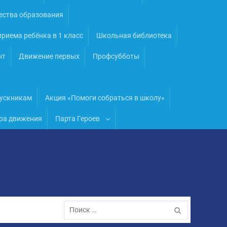
ества образования
риема ребёнка в 1 класс
Школьная библиотека
нт
Движение первых
Профсубботы
ускникам
Акция «Помоги собраться в школу»
ра движения
Парта Героев