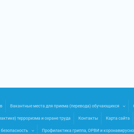
ов
Вакантные места для приема (перевода) обучающихся
ктике) терроризма и охране труда
Контакты
Карта сайта
безопасность
Профилактика гриппа, ОРВИ и коронавирусн