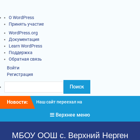
О WordPress
Принять участие
WordPress.org
Документация
Learn WordPress
Поддержка
Обратная связь
Войти
Регистрация
Новости:
Наш сайт переехал на
новый адрес
Верхнее меню
Информация о введении
карантинных
мероприятий
МБОУ ООШ с. Верхний Нерген
Социально-