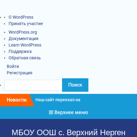
О WordPress
Принять участие
WordPress.org
Документация
Learn WordPress
Поддержка
Обратная связь
Войти
Регистрация
Новости:
Наш сайт переехал на
новый адрес
Верхнее меню
Информация о введении
карантинных
мероприятий
МБОУ ООШ с. Верхний Нерген
Социально-