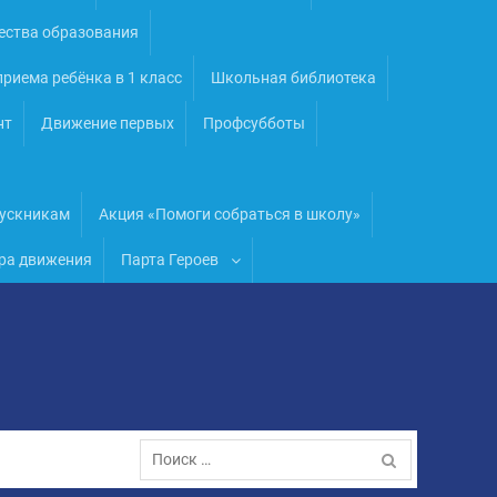
ества образования
риема ребёнка в 1 класс
Школьная библиотека
нт
Движение первых
Профсубботы
ускникам
Акция «Помоги собраться в школу»
ра движения
Парта Героев