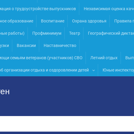
ация о трудоустройстве выпускников
Независимая оценка кач
ное образование
Воспитание
Охрана здоровья
Правила п
ные работы)
Профминимум
Театр
Географический дикта
узки
Вакансии
Наставничество
ощи семьям ветеранов (участников) СВО
Летний отдых
Вып
об организации отдыха и оздоровлении детей
Юные инспекто
ген