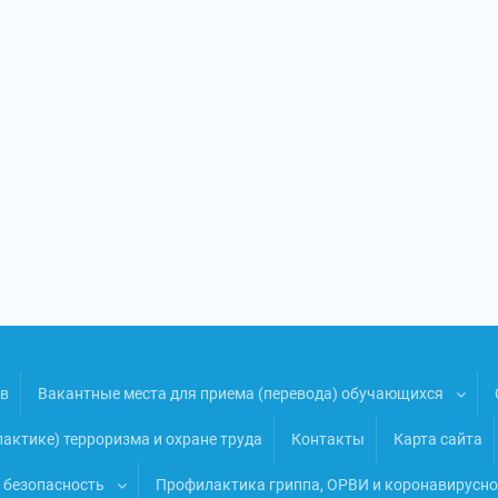
ов
Вакантные места для приема (перевода) обучающихся
ктике) терроризма и охране труда
Контакты
Карта сайта
безопасность
Профилактика гриппа, ОРВИ и коронавирусн