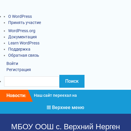
О WordPress
Принять участие
WordPress.org
Документация
Learn WordPress
Поддержка
Обратная связь
Войти
Регистрация
Новости:
Наш сайт переехал на
новый адрес
Верхнее меню
Информация о введении
карантинных
мероприятий
МБОУ ООШ с. Верхний Нерген
Социально-