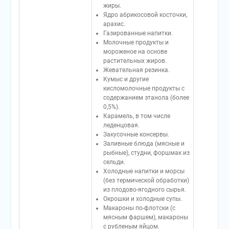
жиры.
Ядро абрикосовой косточки,
арахис.
Газированные напитки.
Молочные продукты и
мороженое на основе
растительных жиров.
Жевательная резинка.
Кумыс и другие
кисломолочные продукты с
содержанием этанола (более
0,5%).
Карамель, в том числе
леденцовая.
Закусочные консервы.
Заливные блюда (мясные и
рыбные), студни, форшмак из
сельди.
Холодные напитки и морсы
(без термической обработки)
из плодово-ягодного сырья.
Окрошки и холодные супы.
Макароны по-флотски (с
мясным фаршем), макароны
с рубленым яйцом.