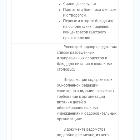
Яичница-глазунья.
Паштеты и блинчики с мясом
и с творогом.
Первые и вторые блюда из/
на основе сухих пищевых
концентратов быстрого
приготовления.
Роспотребнадзор представил
список разрешенных
и запрещенных продуктов и
блюд для питания в школьных
столовых.
Информация содержится в
обновленной редакции
санитарно-эпидемиологических
требований к организации
питания детей в
общеобразовательных
учреждениях и оздоровительных
организациях.
В документе ведомства
подробно расписано, из чего