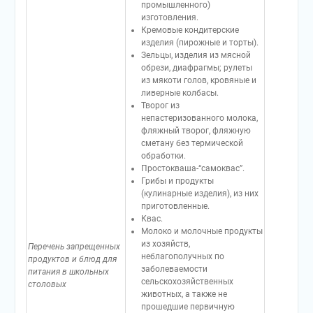
промышленного)
изготовления.
Кремовые кондитерские
изделия (пирожные и торты).
Зельцы, изделия из мясной
обрези, диафрагмы; рулеты
из мякоти голов, кровяные и
ливерные колбасы.
Творог из
непастеризованного молока,
фляжный творог, фляжную
сметану без термической
обработки.
Простокваша-“самоквас”.
Грибы и продукты
(кулинарные изделия), из них
приготовленные.
Квас.
Молоко и молочные продукты
из хозяйств,
Перечень запрещенных
неблагополучных по
продуктов и блюд для
заболеваемости
питания в школьных
сельскохозяйственных
столовых
животных, а также не
прошедшие первичную