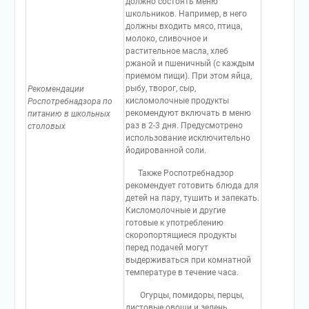
должно состоять меню
школьников. Например, в него
должны входить мясо, птица,
молоко, сливочное и
растительное масла, хлеб
ржаной и пшеничный (с каждым
приемом пищи). При этом яйца,
рыбу, творог, сыр,
Рекомендации
кисломолочные продукты
Роспотребнадзора по
рекомендуют включать в меню
питанию в школьных
раз в 2-3 дня. Предусмотрено
столовых
использование исключительно
йодированной соли.
Также Роспотребнадзор
рекомендует готовить блюда для
детей на пару, тушить и запекать.
Кисломолочные и другие
готовые к употреблению
скоропортящиеся продукты
перед подачей могут
выдерживаться при комнатной
температуре в течение часа.
Огурцы, помидоры, перцы,
листовые овощи и зелень