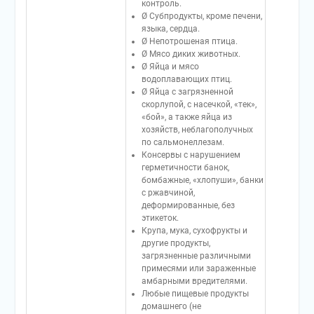
контроль.
Ø Субпродукты, кроме печени,
языка, сердца.
Ø Непотрошеная птица.
Ø Мясо диких животных.
Ø Яйца и мясо
водоплавающих птиц.
Ø Яйца с загрязненной
скорлупой, с насечкой, «тек»,
«бой», а также яйца из
хозяйств, неблагополучных
по сальмонеллезам.
Консервы с нарушением
герметичности банок,
бомбажные, «хлопуши», банки
с ржавчиной,
деформированные, без
этикеток.
Крупа, мука, сухофрукты и
другие продукты,
загрязненные различными
примесями или зараженные
амбарными вредителями.
Любые пищевые продукты
домашнего (не