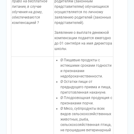
право на бесплатное
родителям (законным
питание, в случае
представителям) обучающихся
обучения на дому,
осуществляется по личному
обеспечиваются
заявлению родителей (законных
компенсацией ?
представителей).
Заявление о выплате денежной
компенсации подается ежегодно
до 01 сентября на имя директора
школы.
Ø Пищевые продукты с
истекшими сроками годности
и признаками
недоброкачественности.
Ø Остатки пищи от
предыдущего приема и пища,
приготовленная накануне.
Ø Плодоовощная продукция с
признаками порчи.
Ø Мясо, субпродукты всех
видов сельскохозяйственных
животных, рыба,
сельскохозяйственная птица,
не прошедшие ветеринарный