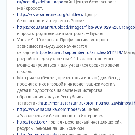
ru/security/default.aspx
сайт Центра безопасности
Майкрософт.
http://www.saferunet.org/children/
Центр
безопасности Интернета в России.
https://edu.tatar.ru/upload/images/files/909_029%20Orange
и просто: родительский контроль. — Буклет
Урок в 9–10 классах. Профилактика интернет-
зависимости «Будущее начинается
сегодня»
http://festival.1september.ru/articles/612789/
Мате
разработан для учащихся 9-11 классов, но может
модифицироваться и для учащихся среднего звена
школы.
Материалы (буклет, презентация и текст) для бесед
профилактике игровой и интернет-зависимости у
детей и подростков на сайте Министерства
образования и науки Республики
Татарстан:
http://mon.tatarstan.ru/prof_internet_zavisimosti
http://www.nachalka.com/node/950
Видео
«Развлечение и безопасность в Интернете»
http://i-deti.org/
портал «Безопасный инет для детей»,
ресурсы, рекомендации, комиксы
http://сетевичок.рф/
сайт для детей — обучение и