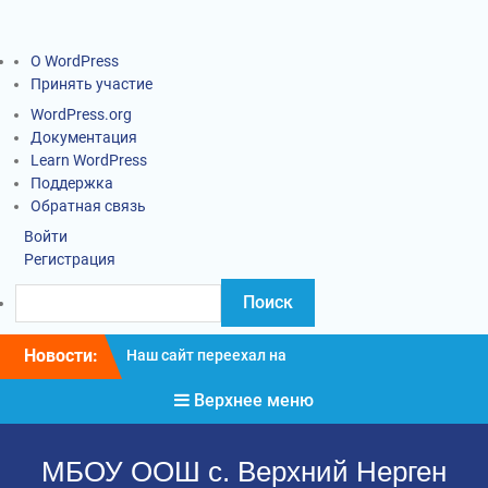
О WordPress
Принять участие
WordPress.org
Документация
Learn WordPress
Поддержка
Обратная связь
Войти
Регистрация
Новости:
Наш сайт переехал на
новый адрес
Верхнее меню
Информация о введении
карантинных
мероприятий
МБОУ ООШ с. Верхний Нерген
Социально-