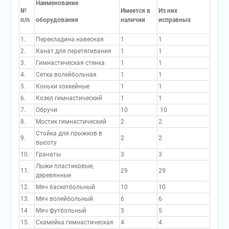
Наименование
№
Имеется в
Из них
п/п
оборудования
наличии
исправных
1.
Перекладина навесная
1
1
2.
Канат для перетягивания
1
1
3.
Гимнастическая стенка
1
1
4.
Сетка волейбольная
1
1
5.
Коньки хоккейные
1
1
6.
Козел гимнастический
1
1
7.
Обручи
10
10
8.
Мостик гимнастический
2
2
Стойка для прыжков в
9.
2
2
высоту
10.
Гранаты
3
3
Лыжи пластиковые,
11.
29
29
деревянные
12.
Мяч баскетбольный
10
10
13.
Мяч волейбольный
6
6
14
Мяч футбольный
5
5
15.
Скамейка гимнастическая
4
4