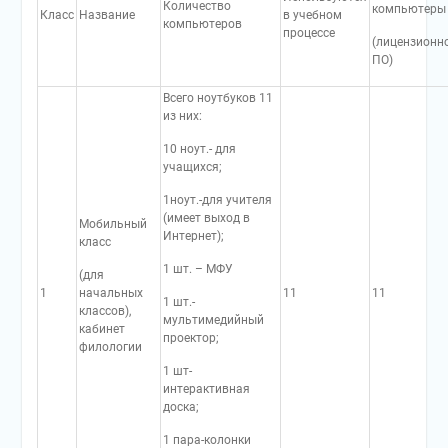
Количество
компьютеры
Класс
Название
в учебном
компьютеров
процессе
(лицензионн
ПО)
Всего ноутбуков 11
из них:
10 ноут.- для
учащихся;
1ноут.-для учителя
(имеет выход в
Мобильный
Интернет);
класс
1 шт. – МФУ
(для
1
начальных
11
11
1 шт.-
классов),
мультимедийный
кабинет
проектор;
филологии
1 шт-
интерактивная
доска;
1 пара-колонки