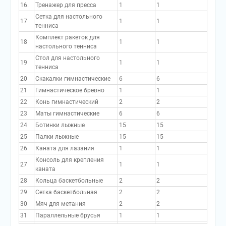
16.
Тренажер для пресса
1
1
Сетка для настольного
17
1
1
тенниса
Комплект ракеток для
18
1
1
настольного тенниса
Стол для настольного
19
1
1
тенниса
20
Скакалки гимнастические
6
6
21
Гимнастическое бревно
1
1
22
Конь гимнастический
2
2
23
Маты гимнастические
6
6
24
Ботинки лыжные
15
15
25
Палки лыжные
15
15
26
Каната для лазания
1
1
Консоль для крепления
27
1
1
каната
28
Кольца баскетбольные
2
2
29
Сетка баскетбольная
2
2
30
Мяч для метания
2
2
31
Параллельные брусья
1
1