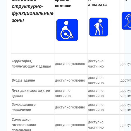
аппарата
коляски
структурно-
функциональные
зоны
Территория,
доступно
доступно условно
досту
прилегающая к зданию
частично
доступно
Вход в здание
доступно условно
досту
частично
Путь движения
внутри
доступно
доступно
досту
здания
частично
частично
части
Зона целевого
доступно
досту
доступно условно
назначения
частично
части
Санитарно-
доступно
гигиенические
доступно условно
досту
частично
помещения