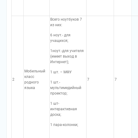
Всего ноутбуков 7
из них:
6 ноут.- для
учащихся;
1ноут.-для учителя
(имеет выход в
Интернет);
Мобильный
1 шт. – МФУ
класс
2
7
7
родного
1 шт.-
языка
мультимедийный
проектор;
1 шт-
интерактивная
доска;
1 пара-колонки;