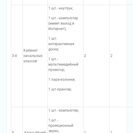
1 шт.- ноутбук;
1 шт.- компьютер
(имеет выход в
Интернет);
1 шт-
интерактивная
доска;
Кабинет
3-4
начальных
2
2
1 шт.-
классов
мультимедийный
проектор;
1 пара-колонки;
1 шт-принтер;
1 шт.- компьютер;
1 шт.-
проекционный
экран;
5
Класс Музей
1
1