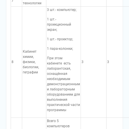
7
технологии
3 шт.- компьютер;
1 шт.-
проекционный
экран;
1 шт.- проектор;
1 пара-колонки;
Кабинет
химии,
При этом
8
физики,
3
3
кабинете есть
биологии,
лаборантская,
геграфии
оснащённая
необходимым
демонстрационным
и лабораторным
оборудованием для
выполнения
практической части
программы
Всего 5
компьютеров