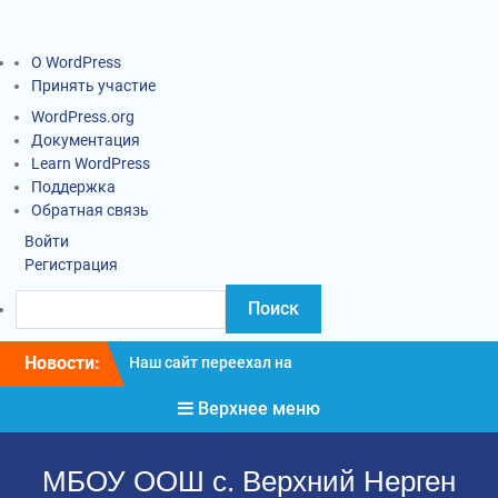
О WordPress
Принять участие
WordPress.org
Документация
Learn WordPress
Поддержка
Обратная связь
Войти
Регистрация
Новости:
Наш сайт переехал на
новый адрес
Верхнее меню
Информация о введении
карантинных
мероприятий
МБОУ ООШ с. Верхний Нерген
Социально-