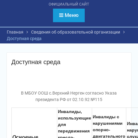
психологическое
ОФИЦИАЛЬНЫЙ САЙТ
тестирование
обучающихся
Меню
Главная
Сведения об образовательной организации
Доступная среда
Доступная среда
В МБОУ ООШ с.Верхний Нерген согласно Указа
президента РФ от 02.10.92 №115
Инвалиды,
Инвалиды с
использующие
нарушениями
Инва
для
опорно-
нару
передвижения
двигательного
слух
Основные
кресла-